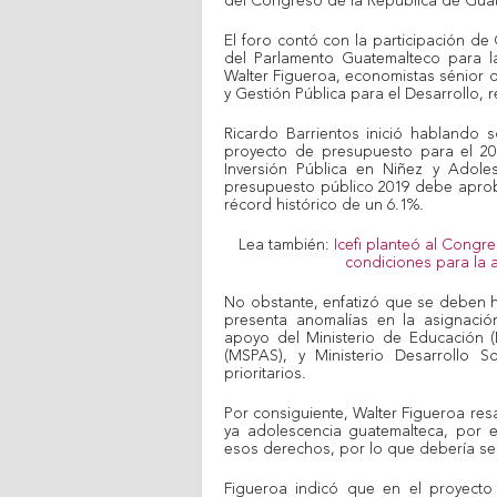
del Congreso de la República de Guate
El foro contó con la participación de
del Parlamento Guatemalteco para la
Walter Figueroa, economistas sénior de
y Gestión Pública para el Desarrollo, 
Ricardo Barrientos inició hablando 
proyecto de presupuesto para el 20
Inversión Pública en Niñez y Adoles
presupuesto público 2019 debe aprob
récord histórico de un 6.1%.
Lea también:
Icefi planteó al Congr
condiciones para la 
No obstante, enfatizó que se deben h
presenta anomalías en la asignació
apoyo del Ministerio de Educación (M
(MSPAS), y Ministerio Desarrollo S
prioritarios.
Por consiguiente, Walter Figueroa res
ya adolescencia guatemalteca, por e
esos derechos, por lo que debería ser
Figueroa indicó que en el proyect