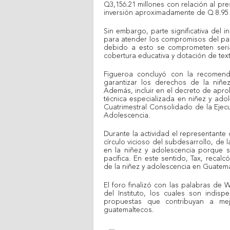
Q3,156.21 millones con relación al pre
inversión aproximadamente de Q 8.95 
Sin embargo, parte significativa del
para atender los compromisos del pac
debido a esto se comprometen seria
cobertura educativa y dotación de tex
Figueroa concluyó con la recomenda
garantizar los derechos de la niñe
Además, incluir en el decreto de apr
técnica especializada en niñez y ado
Cuatrimestral Consolidado de la Ejecu
Adolescencia.
Durante la actividad el representante
círculo vicioso del subdesarrollo, de l
en la niñez y adolescencia porque 
pacífica. En este sentido, Tax, recal
de la niñez y adolescencia en Guatem
El foro finalizó con las palabras de W
del Instituto, los cuales son indis
propuestas que contribuyan a mej
guatemaltecos.