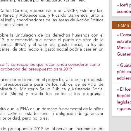
mala, presidida por el diputado Walter Félix.
Icefi
»
 Carlos Carrera, representante de UNICEF, Estefany Tax,
económi
 Niñez y Adolescencia, y Ricardo Barrientos junto a
l Icefi y coordinadores de las áreas de Acción Política
respectivamente.
TEMAS 
Consu
»
sobre la vinculación de los derechos humanos con el
19, y recomendó que desde el punto de vista de la
estrate
cencia (IPNA) y el valor del gasto social, la ley de
Ministe
arse, de otro modo el gasto social podría caer en un
Guate
eso 15 correcciones que recomienda considerar como
Guate
»
aprobación del presupuesto para 2019
pública
adoles
acer correcciones en el proyecto, ya que la propuesta
n presupuestaria para ciertos rubros de servicio de
El Ic
ineduc), Ministerio Salud Pública y Asistencia Social
»
ocial (Mides) y revertir los cortes a los programas
Repúbli
legisla
riguros
altó que la IPNA es un derecho fundamental de la niñez
sa razón el Estado tiene la obligación de garantizar
 prioridad, pero no lo es.
o de presupuesto 2019 se observa un incremento de