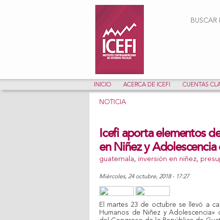
Form
BUSCAR E
INICIO
ACERCA DE ICEFI
CUENTAS CL
NOTICIA
Icefi aporta elementos de 
en Niñez y Adolescencia 
guatemala
,
inversión en niñez
,
presu
miércoles, 24 octubre, 2018 - 17:27
Share on Facebook
Tweet Widget
El martes 23 de octubre se llevó a 
Humanos de Niñez y Adolescencia» o