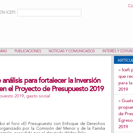
Pasar al
Co
contenido
ulario de búsqueda
Buscar
N ICEFI:
principal
ARAS
PUBLICACIONES
NOTICIAS Y COMUNICADOS
INTERÉS Y COYU
ARTÍC
Icefi
»
que re
análisis para fortalecer la Inversión
para l
en el Proyecto de Presupuesto 2019
2019
puesto 2019
,
gasto social
Guate
»
propues
de Pre
Egresos
cabo el foro «El Presupuesto con Enfoque de Derechos
2019
rganizado por la Comisión del Menor y de la Familia