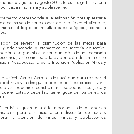
supuesto vigente a agosto 2018, lo cual significaría una
por cada niño, niña y adolescente.
 incremento corresponde a la asignación presupuestaria
to colectivo de condiciones de trabajo en el Mineduc,
mente el logro de resultados estratégicos, como la
tos.
ción de revertir la disminución de las metas para
z y adolescencia guatemalteca en materia educativa.
obación que garantice la conformación de una comisión
lescencia, así como para la elaboración de un Informe
ción Presupuestaria de la Inversión Pública en Niñez y
 de Unicef, Carlos Carrera, destacó que para romper el
a pobreza y la desigualdad en el país es crucial invertir
solo así podemos construir una sociedad más justa y
có que el Estado debe facilitar el goce de los derechos
ala.
alter Félix, quien resaltó la importancia de los aportes
pensables para dar inicio a una discusión de nuevas
orar la atención de niños, niñas, y adolescentes