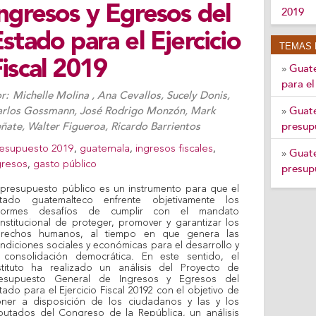
ngresos y Egresos del
2019
stado para el Ejercicio
TEMAS 
iscal 2019
Guate
»
para e
r:
Michelle Molina
,
Ana Cevallos
,
Sucely Donis
,
arlos Gossmann
,
José Rodrigo Monzón
,
Mark
Guate
»
ñate
,
Walter Figueroa
,
Ricardo Barrientos
presup
esupuesto 2019
,
guatemala
,
ingresos fiscales
,
Guate
»
resos
,
gasto público
presup
 presupuesto público es un instrumento para que el
tado guatemalteco enfrente objetivamente los
normes desafíos de cumplir con el mandato
nstitucional de proteger, promover y garantizar los
rechos humanos, al tiempo en que genera las
ndiciones sociales y económicas para el desarrollo y
 consolidación democrática. En este sentido, el
stituto ha realizado un análisis del Proyecto de
esupuesto General de Ingresos y Egresos del
tado para el Ejercicio Fiscal 20192 con el objetivo de
ner a disposición de los ciudadanos y las y los
putados del Congreso de la República, un análisis