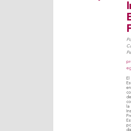
I
E
F
Po
C
Pe
pr
eg
El
Es
e
co
de
co
la
In
Pr
Es
po
di