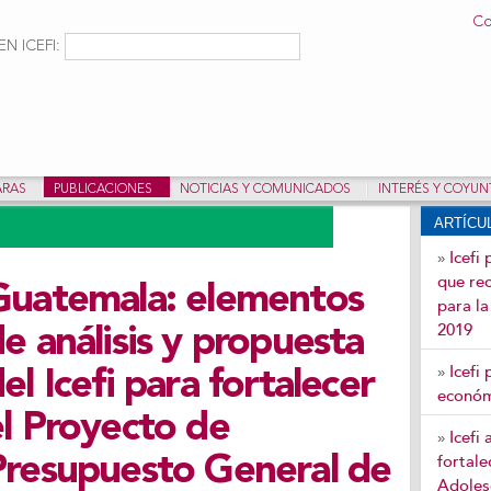
Pasar al
Co
contenido
ulario de búsqueda
Buscar
N ICEFI:
principal
ARAS
PUBLICACIONES
NOTICIAS Y COMUNICADOS
INTERÉS Y COYU
ARTÍC
Icefi
»
que re
Guatemala: elementos
para l
2019
e análisis y propuesta
Icefi
»
el Icefi para fortalecer
económi
el Proyecto de
Icefi
»
fortale
Presupuesto General de
Adoles