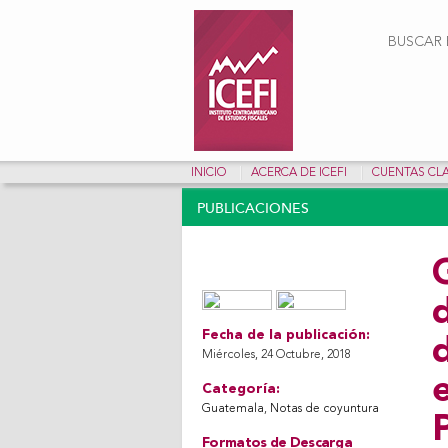
Form
BUSCAR E
INICIO
ACERCA DE ICEFI
CUENTAS CL
PUBLICACIONES
d
Share on Facebook
Tweet Widget
Linkedin Share Button
Fecha de la publicación:
d
Miércoles, 24 Octubre, 2018
Categoría:
Guatemala
,
Notas de coyuntura
Formatos de Descarga