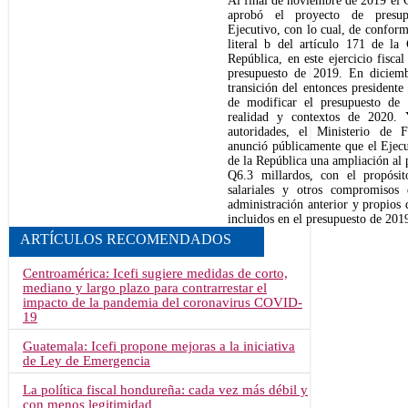
Al final de noviembre de 2019 el 
aprobó el proyecto de presup
Ejecutivo, con lo cual, de conform
literal b del artículo 171 de la 
República, en este ejercicio fisca
presupuesto de 2019. En diciem
transición del entonces presidente
de modificar el presupuesto de 
realidad y contextos de 2020.
autoridades, el Ministerio de F
anunció públicamente que el Ejecut
de la República una ampliación al 
Q6.3 millardos, con el propósit
salariales y otros compromisos
administración anterior y propios d
incluidos en el presupuesto de 201
ARTÍCULOS RECOMENDADOS
Centroamérica: Icefi sugiere medidas de corto,
mediano y largo plazo para contrarrestar el
impacto de la pandemia del coronavirus COVID-
19
Guatemala: Icefi propone mejoras a la iniciativa
de Ley de Emergencia
La política fiscal hondureña: cada vez más débil y
con menos legitimidad