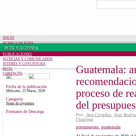
Pasar al contenido principal
Formulario de bú
Buscar
INICIO
ACERCA DE ICEFI
PUBLICACIONES
CUENTAS CLARAS
PUBLICACIONES
NOTICIAS Y COMUNICADOS
INTERÉS Y COYUNTURA
Guatemala: an
BLOG
CONTACTO
recomendacio
Share on Facebook
Tweet Widget
Linkedin Share Button
Fecha de la publicación:
proceso de r
Miércoles, 25 Marzo, 2020
Categoría:
del presupues
Notas de coyuntura
Formatos de Descarga
Por:
Ana Cevallos
,
José Rodri
Figueroa
presupuesto
,
guatemala