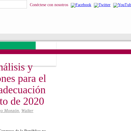
squeda
Conéctese con nosotros
álisis y
nes para el
eadecuación
to de 2020
go Monzón
,
Walter