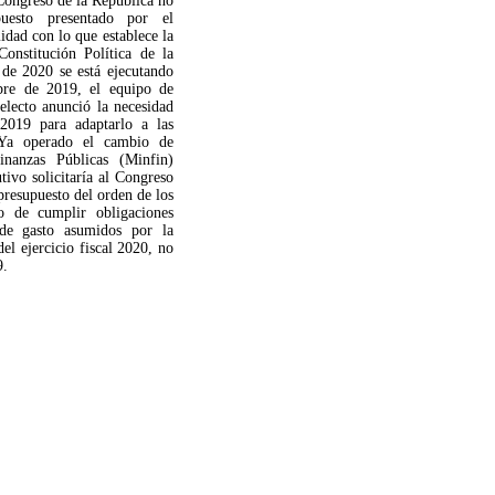
Congreso de la República no
uesto presentado por el
idad con lo que establece la
Constitución Política de la
l de 2020 se está ejecutando
bre de 2019, el equipo de
 electo anunció la necesidad
2019 para adaptarlo a las
 Ya operado el cambio de
inanzas Públicas (Minfin)
ivo solicitaría al Congreso
presupuesto del orden de los
o de cumplir obligaciones
 de gasto asumidos por la
el ejercicio fiscal 2020, no
9.