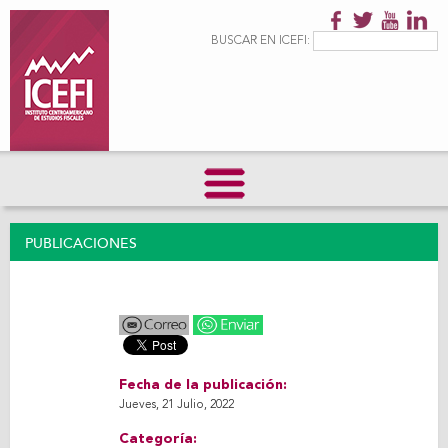
Pasar al
contenido
Formulario de
Buscar
BUSCAR EN ICEFI:
principal
búsqueda
PUBLICACIONES
Fecha de la publicación:
Jueves, 21 Julio, 2022
Categoría: