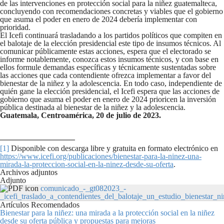
de las intervenciones en protección social para la niñez guatemalteca,
concluyendo con recomendaciones concretas y viables que el gobierno
que asuma el poder en enero de 2024 debería implementar con
prioridad.
El Icefi continuará trasladando a los partidos políticos que compiten en
el balotaje de la elección presidencial este tipo de insumos técnicos. Al
comunicar públicamente estas acciones, espera que el electorado se
informe notablemente, conozca estos insumos técnicos, y con base en
ellos formule demandas específicas y técnicamente sustentadas sobre
las acciones que cada contendiente ofrezca implementar a favor del
bienestar de la niñez y la adolescencia. En todo caso, independiente de
quién gane la elección presidencial, el Icefi espera que las acciones de
gobierno que asuma el poder en enero de 2024 prioricen la inversión
pública destinada al bienestar de la niñez y la adolescencia.
Guatemala, Centroamérica, 20 de julio de 2023.
[1]
Disponible con descarga libre y gratuita en formato electrónico en
https://www.icefi.org/publicaciones/bienestar-para-la-ninez-una-
mirada-la-proteccion-social-en-la-ninez-desde-su-oferta
.
Archivos adjuntos
Adjunto
comunicado_-_gt082023_-
_icefi_traslado_a_contendientes_del_balotaje_un_estudio_bienestar_ni
Artículos Recomendados
Bienestar para la niñez: una mirada a la protección social en la niñez
desde su oferta pública y propuestas para mejoras