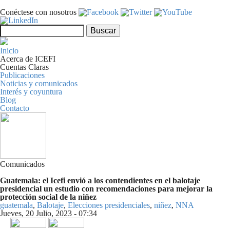
Pasar al contenido principal
Conéctese con nosotros
Formulario de búsqueda
Buscar
Inicio
Acerca de ICEFI
Cuentas Claras
Publicaciones
Noticias y comunicados
Interés y coyuntura
Blog
Contacto
Comunicados
Guatemala: el Icefi envió a los contendientes en el balotaje
presidencial un estudio con recomendaciones para mejorar la
protección social de la niñez
guatemala
,
Balotaje
,
Elecciones presidenciales
,
niñez
,
NNA
Jueves, 20 Julio, 2023 - 07:34