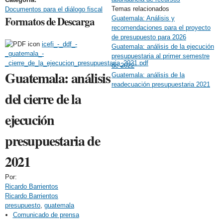
Temas relacionados
Documentos para el diálogo fiscal
Formatos de Descarga
Guatemala: Análisis y
recomendaciones para el proyecto
de presupuesto para 2026
icefi_-_ddf_-
Guatemala: análisis de la ejecución
_guatemala_-
presupuestaria al primer semestre
_cierre_de_la_ejecucion_presupuestaria_2021.pdf
de 2022
Guatemala: análisis
Guatemala: análisis de la
readecuación presupuestaria 2021
del cierre de la
ejecución
presupuestaria de
2021
Por:
Ricardo Barrientos
Ricardo Barrientos
presupuesto
,
guatemala
Comunicado de prensa