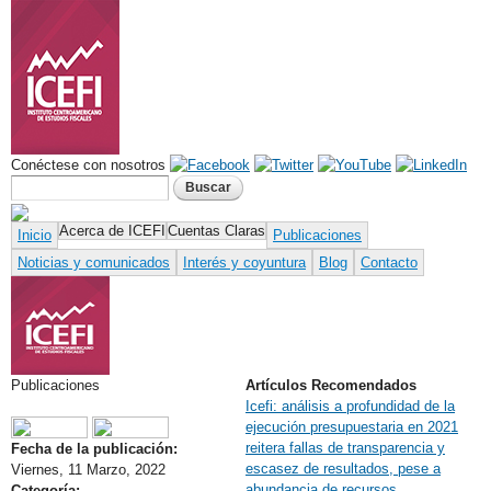
Pasar al
contenido
principal
Conéctese con nosotros
Formulario de búsqueda
Buscar
Acerca de ICEFI
Cuentas Claras
Inicio
Publicaciones
Noticias y comunicados
Interés y coyuntura
Blog
Contacto
Publicaciones
Artículos Recomendados
Icefi: análisis a profundidad de la
ejecución presupuestaria en 2021
reitera fallas de transparencia y
Share on Facebook
Tweet Widget
Linkedin Share Button
Fecha de la publicación:
escasez de resultados, pese a
Viernes, 11 Marzo, 2022
abundancia de recursos
Categoría: