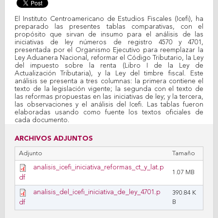
El Instituto Centroamericano de Estudios Fiscales (Icefi), ha
preparado las presentes tablas comparativas, con el
propósito que sirvan de insumo para el análisis de las
iniciativas de ley números de registro 4570 y 4701,
presentada por el Organismo Ejecutivo para reemplazar la
Ley Aduanera Nacional, reformar el Código Tributario, la Ley
del impuesto sobre la renta (Libro I de la Ley de
Actualización Tributaria), y la Ley del timbre fiscal. Este
análisis se presenta a tres columnas: la primera contiene el
texto de la legislación vigente; la segunda con el texto de
las reformas propuestas en las iniciativas de ley; y la tercera,
las observaciones y el análisis del Icefi. Las tablas fueron
elaboradas usando como fuente los textos oficiales de
cada documento.
ARCHIVOS ADJUNTOS
Adjunto
Tamaño
analisis_icefi_iniciativa_reformas_ct_y_lat.p
1.07 MB
df
analisis_del_icefi_iniciativa_de_ley_4701.p
390.84 K
df
B